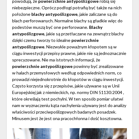
powodują, że
powierzchnie antypoślizgowe
robią się
niebezpieczne. Oprócz podłogi potrafią być także na nich
położone
blachy antypoślizgowe
, jakie zaliczane są do
blach perforowanych. Normalne blachy są gładkie więc do
podestów muszą być one perforowane.
Blachy
antypoślizgowe
, jakie są przetłaczane na zewnątrz blachy
dzięki czemu tworzy to idealne
powierzchnie
antypoślizgowe
. Niezwykle poważnym kłopotem są w
ciągu inwestycji przepisy prawne, jakie nie są jednoznacznie
sprecyzowane. Nie ma istotnych informacji, że
powierzchnie antypoślizgowe
powinny być zrealizowane
w halach przemysłowych według odpowiednich norm, co
prowadzi niejednokrotnie do kłopotów w ciągu inwestycji.
Często korzysta się z przepisów, jakie używane są w Unii
Europejskiej jak z niemieckich, np. normy DIN 51130:2004 ,
które określają test pochylni. W ten sposób pomiar ułatwi
nam w wyznaczeniu kąta nachylenia używany jest do analizy
właściwości przeciwpoślizgowych badanych posadzek.
Minusem jest że jest ona pracochłonna i dość kosztowna.