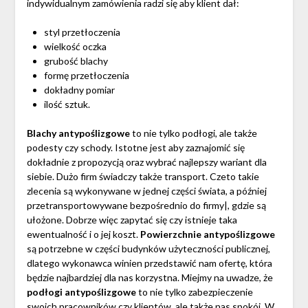
indywidualnym zamówienia radzi się aby klient dał:
styl przetłoczenia
wielkość oczka
grubość blachy
formę przetłoczenia
dokładny pomiar
ilość sztuk.
Blachy antypoślizgowe
to nie tylko podłogi, ale także
podesty czy schody. Istotne jest aby zaznajomić się
dokładnie z propozycją oraz wybrać najlepszy wariant dla
siebie. Dużo firm świadczy także transport. Czeto takie
zlecenia są wykonywane w jednej części świata, a później
przetransportowywane bezpośrednio do firmy|, gdzie są
ułożone. Dobrze więc zapytać się czy istnieje taka
ewentualność i o jej koszt.
Powierzchnie antypoślizgowe
są potrzebne w części budynków użyteczności publicznej,
dlatego wykonawca winien przedstawić nam ofertę, która
będzie najbardziej dla nas korzystna. Miejmy na uwadze, że
podłogi antypoślizgowe
to nie tylko zabezpieczenie
swoich pracowników czy klientów, ale także nas spokój. W