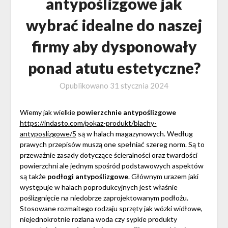
antypoślizgowe jak
wybrać idealne do naszej
firmy aby dysponowały
ponad atutu estetyczne?
Opublikowano
31 stycznia 2024
Wiemy jak wielkie
powierzchnie antypoślizgowe
https://indasto.com/pokaz-produkt/blachy-
antyposlizgowe/5
są w halach magazynowych. Według
prawych przepisów muszą one spełniać szereg norm. Są to
przeważnie zasady dotyczące ścieralności oraz twardości
powierzchni ale jednym spośród podstawowych aspektów
są także
podłogi antypoślizgowe
. Głównym urazem jaki
występuje w halach poprodukcyjnych jest właśnie
poślizgnięcie na niedobrze zaprojektowanym podłożu.
Stosowane rozmaitego rodzaju sprzęty jak wózki widłowe,
niejednokrotnie rozlana woda czy sypkie produkty