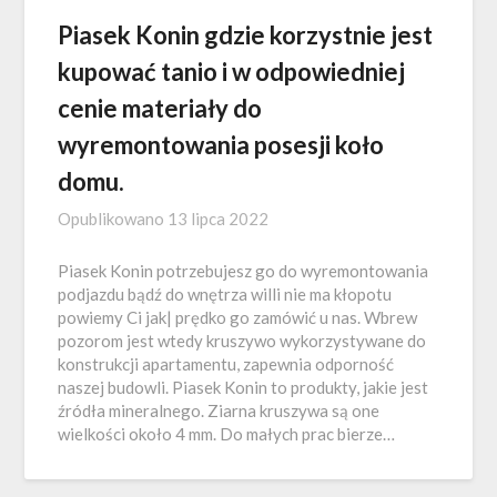
Piasek Konin gdzie korzystnie jest
kupować tanio i w odpowiedniej
cenie materiały do
wyremontowania posesji koło
domu.
Opublikowano
13 lipca 2022
Piasek Konin potrzebujesz go do wyremontowania
podjazdu bądź do wnętrza willi nie ma kłopotu
powiemy Ci jak| prędko go zamówić u nas. Wbrew
pozorom jest wtedy kruszywo wykorzystywane do
konstrukcji apartamentu, zapewnia odporność
naszej budowli. Piasek Konin to produkty, jakie jest
źródła mineralnego. Ziarna kruszywa są one
wielkości około 4 mm. Do małych prac bierze…