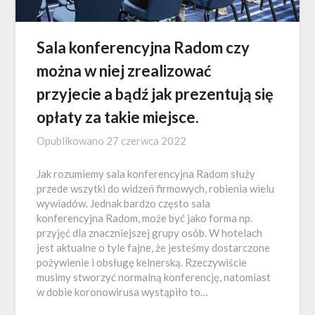
Sala konferencyjna Radom czy
można w niej zrealizować
przyjecie a bądź jak prezentują się
opłaty za takie miejsce.
Opublikowano
27 czerwca 2022
Jak rozumiemy sala konferencyjna Radom służy
przede wszytki do widzeń firmowych, robienia wielu
wywiadów. Jednak bardzo często sala
konferencyjna Radom, może być jako forma np.
przyjęć dla znaczniejszej grupy osób. W hotelach
jest aktualne o tyle fajne, że jesteśmy dostarczone
pożywienie i obsługę kelnerską. Rzeczywiście
musimy stworzyć normalną konferencję, natomiast
w dobie koronowirusa wystąpiło to…