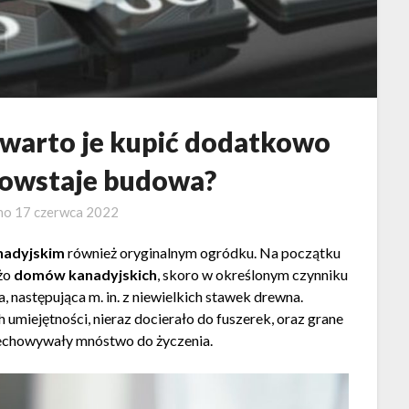
 warto je kupić dodatkowo
powstaje budowa?
no
17 czerwca 2022
nadyjskim
również oryginalnym ogródku. Na początku
użo
domów kanadyjskich
, skoro w określonym czynniku
, następująca m. in. z niewielkich stawek drewna.
h umiejętności, nieraz docierało do fuszerek, oraz grane
chowywały mnóstwo do życzenia.