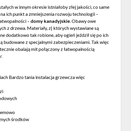
tałych w innym okresie istniałoby złej jakości, co same
na ich punkt a zmniejszenia rozwoju technologii –
 łatwopalności –
domy kanadyjskie
. Obawy owe
h z drzewa. Materiały, z| których wystawiane są
 dodatkowo tak robione, aby ogień jeździł się po ich
 są budowane z specjalnymi zabezpieczeniami. Tak więc
ecznie obalają mit połączony z łatwopalnością
y:
ach Bardzo tania instalacja grzewcza więc
zi
godowych
blemowo
cznych środków