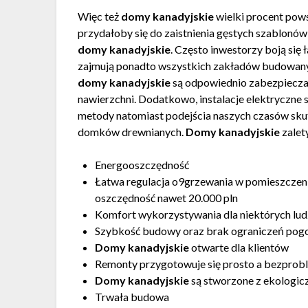
Więc też
domy kanadyjskie
wielki procent pows
przydałoby się do zaistnienia gęstych szablonów 
domy kanadyjskie
. Często inwestorzy boją się
zajmują ponadto wszystkich zakładów budowanyc
domy kanadyjskie
są odpowiednio zabezpieczane
nawierzchni. Dodatkowo, instalacje elektryczne
metody natomiast podejścia naszych czasów skut
domków drewnianych.
Domy kanadyjskie
zalet
Energooszczędność
Łatwa regulacja o9grzewania w pomieszczeni
oszczędność nawet 20.000 pln
Komfort wykorzystywania dla niektórych lud
Szybkość budowy oraz brak ograniczeń po
Domy kanadyjskie
otwarte dla klientów
Remonty przygotowuje się prosto a bezpro
Domy kanadyjskie
są stworzone z ekologi
Trwała budowa