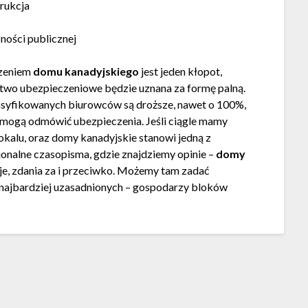
rukcja
ności publicznej
zeniem
domu kanadyjskiego
jest jeden kłopot,
two ubezpieczeniowe będzie uznana za formę palną.
asyfikowanych biurowców są droższe, nawet o 100%,
mogą odmówić ubezpieczenia. Jeśli ciągle mamy
okalu, oraz domy kanadyjskie stanowi jedną z
jonalne czasopisma, gdzie znajdziemy opinie –
domy
je, zdania za i przeciwko. Możemy tam zadać
 najbardziej uzasadnionych – gospodarzy bloków