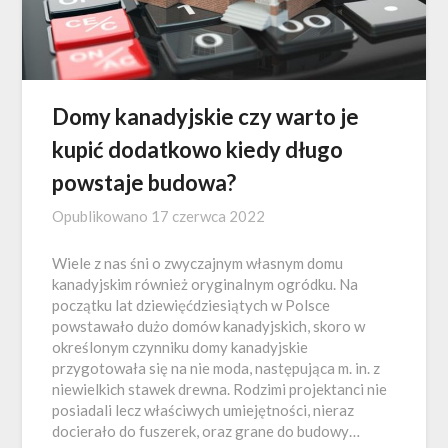
Domy kanadyjskie czy warto je
kupić dodatkowo kiedy długo
powstaje budowa?
Opublikowano
17 czerwca 2022
Wiele z nas śni o zwyczajnym własnym domu
kanadyjskim również oryginalnym ogródku. Na
początku lat dziewięćdziesiątych w Polsce
powstawało dużo domów kanadyjskich, skoro w
określonym czynniku domy kanadyjskie
przygotowała się na nie moda, następująca m. in. z
niewielkich stawek drewna. Rodzimi projektanci nie
posiadali lecz właściwych umiejętności, nieraz
docierało do fuszerek, oraz grane do budowy…