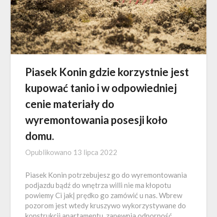
Piasek Konin gdzie korzystnie jest
kupować tanio i w odpowiedniej
cenie materiały do
wyremontowania posesji koło
domu.
Opublikowano
13 lipca 2022
Piasek Konin potrzebujesz go do wyremontowania
podjazdu bądź do wnętrza willi nie ma kłopotu
powiemy Ci jak| prędko go zamówić u nas. Wbrew
pozorom jest wtedy kruszywo wykorzystywane do
konstrukcji apartamentu, zapewnia odporność