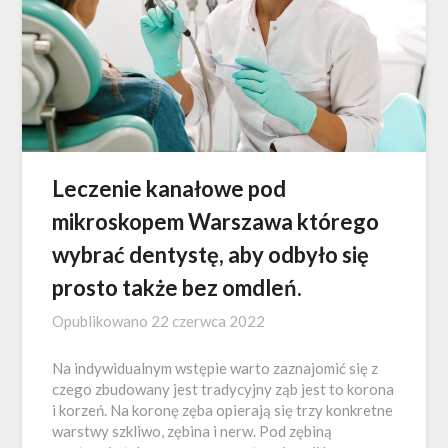
Leczenie kanałowe pod
mikroskopem Warszawa którego
wybrać dentystę, aby odbyło się
prosto także bez omdleń.
Opublikowano
22 czerwca 2022
Na indywidualnym wstępie warto zaznajomić się z
czego zbudowany jest tradycyjny ząb jest to korona
i korzeń. Na koronę zęba opierają się trzy konkretne
warstwy szkliwo, zębina i nerw. Pod zębiną